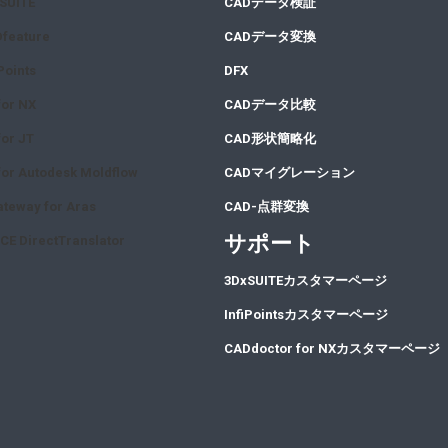
xSUITE
CA
Dデータ検証
Dfeature
CA
Dデータ変換
Points
DFX
for NX
CADデータ比較
or JT
CAD形状簡略化
or Autodesk Moldflow
CADマイグレーション
teway for Aras
CAD-点群変換
サポート
CE DirectTranslator
3DxSUITEカスタマーページ
InfiPointsカスタマーページ
CADdoctor for NXカスタマーページ