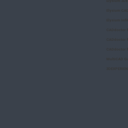
Elysium 3D
Elysium CA
Elysium Infi
CADdoctor 
CADdoctor f
CADdoctor f
MultiCAD Ga
3DEXPERIEN