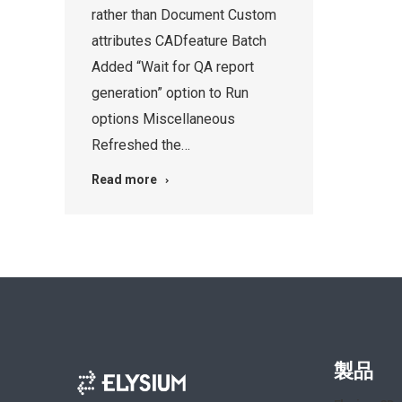
rather than Document Custom
attributes CADfeature Batch
Added “Wait for QA report
generation” option to Run
options Miscellaneous
Refreshed the…
Read more
製品