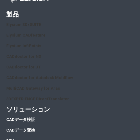
製品
Elysium 3DxSUITE
Elysium CADfeature
Elysium InfiPoints
CADdoctor for NX
CADdoctor for JT
CADdoctor for Autodesk Moldflow
MultiCAD Gateway for Aras
3DEXPERIENCE DirectTranslator
ソリューション
CA
Dデータ検証
CA
Dデータ変換