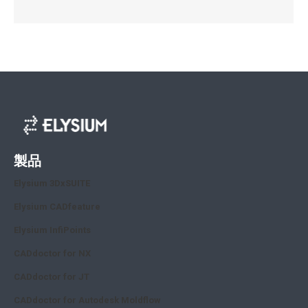
製品
Elysium 3DxSUITE
Elysium CADfeature
Elysium InfiPoints
CADdoctor for NX
CADdoctor for JT
CADdoctor for Autodesk Moldflow