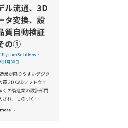
デル流通、3D
ータ変換、設
品質自動検証
その①
Elysium Solutions
年11月30日
 製造業が陥りやすいデジタ
罠 3D CADソフトウェ
多くの製造業の設計部門
入され、ものづく…
 more