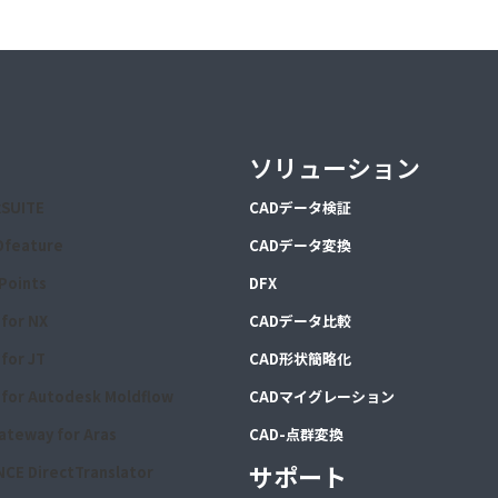
ソリューション
xSUITE
CA
Dデータ検証
Dfeature
CA
Dデータ変換
iPoints
DFX
for NX
CADデータ比較
for JT
CAD形状簡略化
for Autodesk Moldflow
CADマイグレーション
ateway for Aras
CAD-点群変換
サポート
CE DirectTranslator