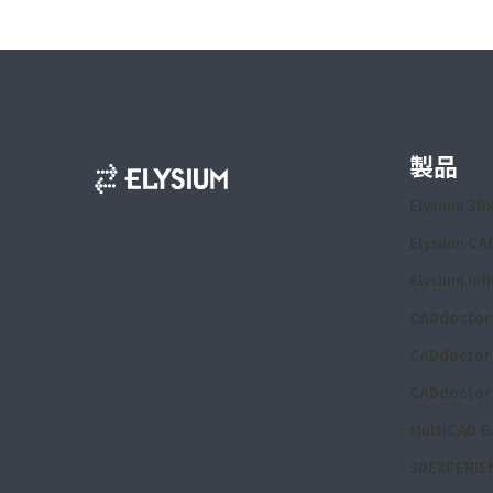
製品
Elysium 3D
Elysium CA
Elysium Inf
CADdoctor 
CADdoctor 
CADdoctor 
MultiCAD G
3DEXPERIEN