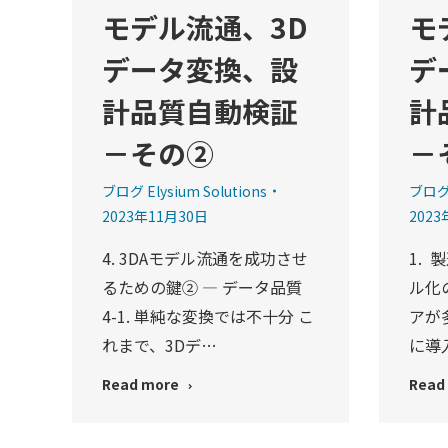
モデル流通、3D
モ
データ変換、設
デ
計品質自動検証
計
－その②
－
ブログ Elysium Solutions
ブログ 
2023年11月30日
2023
4. 3DAモデル流通を成功させ
1.
るための鍵② — データ品質
ル化の
4-1. 単純な変換では不十分 こ
アが
れまで、3Dデ…
に導
Read more
Read