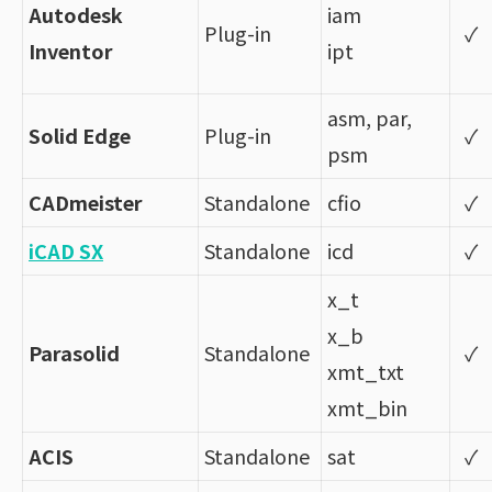
Autodesk
iam
Plug-in
✓
Inventor
ipt
asm, par,
Solid Edge
Plug-in
✓
psm
CADmeister
Standalone
cfio
✓
iCAD SX
Standalone
icd
✓
x_t
x_b
Parasolid
Standalone
✓
xmt_txt
xmt_bin
ACIS
Standalone
sat
✓