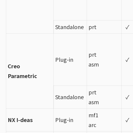
Standalone
prt
✓
prt
Plug-in
✓
asm
Creo
Parametric
prt
Standalone
✓
asm
mf1
NX I-deas
Plug-in
✓
arc