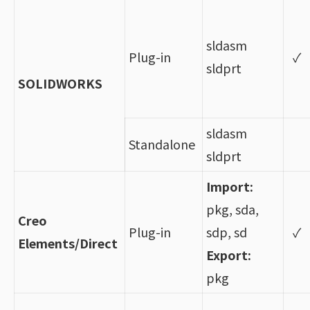
sldasm
Plug-in
✓
sldprt
SOLIDWORKS
sldasm
Standalone
sldprt
Import:
pkg, sda,
Creo
Plug-in
sdp, sd
✓
Elements/Direct
Export:
pkg