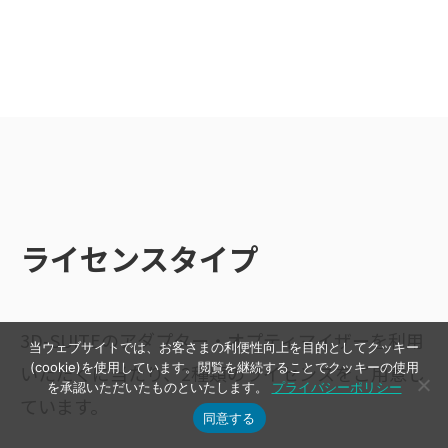
ライセンスタイプ
3D-SUITEのアダプター・オプティマイザーを利用
当ウェブサイトでは、お客さまの利便性向上を目的としてクッキー
(cookie)を使用しています。閲覧を継続することでクッキーの使用
いただくに当たり、2種類のライセンスをご用意し
を承認いただいたものといたします。
プライバシーポリシー
ています。
同意する