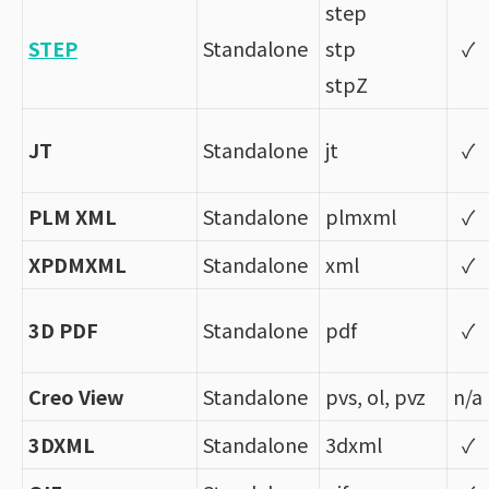
step
STEP
Standalone
stp
✓
stpZ
JT
Standalone
jt
✓
PLM XML
Standalone
plmxml
✓
XPDMXML
Standalone
xml
✓
3D PDF
Standalone
pdf
✓
Creo View
Standalone
pvs, ol, pvz
n/a
3DXML
Standalone
3dxml
✓