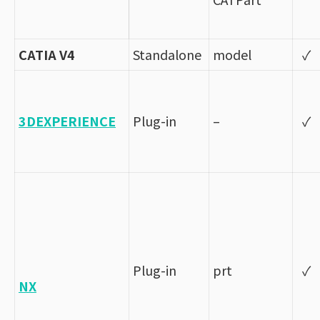
CATIA V4
Standalone
model
✓
3DEXPERIENCE
Plug-in
–
✓
Plug-in
prt
✓
NX