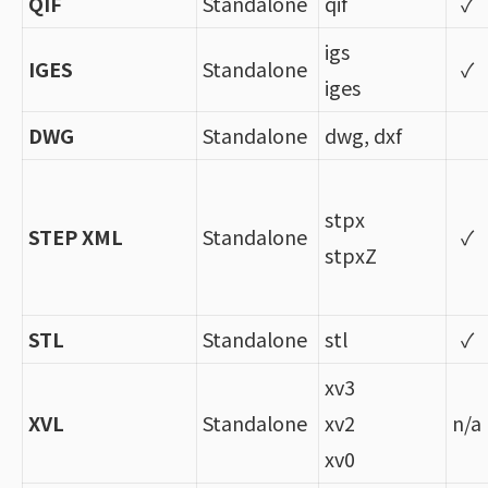
QIF
Standalone
qif
✓
igs
IGES
Standalone
✓
iges
DWG
Standalone
dwg, dxf
stpx
STEP XML
Standalone
✓
stpxZ
STL
Standalone
stl
✓
xv3
XVL
Standalone
xv2
n/a
xv0