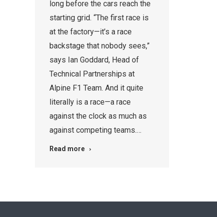
long before the cars reach the
starting grid. “The first race is
at the factory—it’s a race
backstage that nobody sees,”
says Ian Goddard, Head of
Technical Partnerships at
Alpine F1 Team. And it quite
literally is a race—a race
against the clock as much as
against competing teams.…
Read more