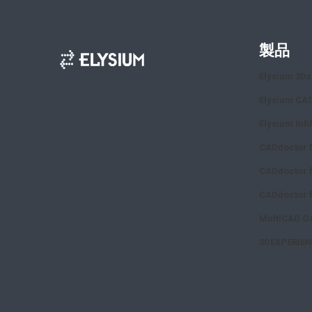
製品
Elysium 3D
Elysium CA
Elysium Infi
CADdoctor 
CADdoctor f
CADdoctor f
MultiCAD Ga
3DEXPERIEN