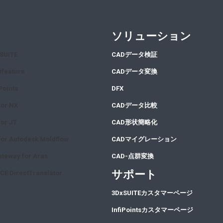
ソリューション
xSUITE
CA
Dデータ検証
Dfeature
CA
Dデータ変換
Points
DFX
for NX
CADデータ比較
or JT
CAD形状簡略化
or Autodesk Moldflow
CADマイグレーション
teway for Aras
CAD-点群変換
サポート
CE DirectTranslator
3DxSUITEカスタマーページ
InfiPointsカスタマーページ