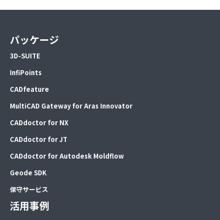
パッケージ
3D-SUITE
InfiPoints
CADfeature
MultiCAD Gateway for Aras Innovator
CADdoctor for NX
CADdoctor for JT
CADdoctor for Autodesk Moldflow
Geode SDK
保守サービス
活用事例