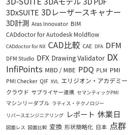
3D-SUITE
3DAモデル
3D PDF
3Dレーザースキャナー
3DxSUITE
3D計測
BIM
Aras Innovator
CADdoctor for Autodesk Moldflow
CAD比較
DFM
CAE
CADdoctor for NX
DFA
DX
DFX
Drawing Validator
DFM Studio
InfiPoints
PDQ
MBD / MBE
PMI
PLM
エリジオン・アカデミー
PMI Checker
QIF
XVL
クラウド
サプライヤー連携
セマンティックPMI
マシンリーダブル
ラティス・テクノロジー
休業日
レポート
リバースエンジニアリング
点群
変換
形状簡略化
日本
図面レス
図面比較