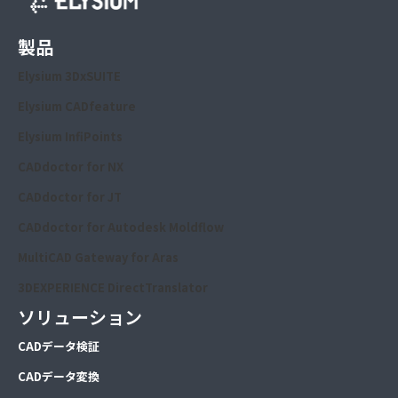
製品
Elysium 3DxSUITE
Elysium CADfeature
Elysium InfiPoints
CADdoctor for NX
CADdoctor for JT
CADdoctor for Autodesk Moldflow
MultiCAD Gateway for Aras
3DEXPERIENCE DirectTranslator
ソリューション
CA
Dデータ検証
CA
Dデータ変換