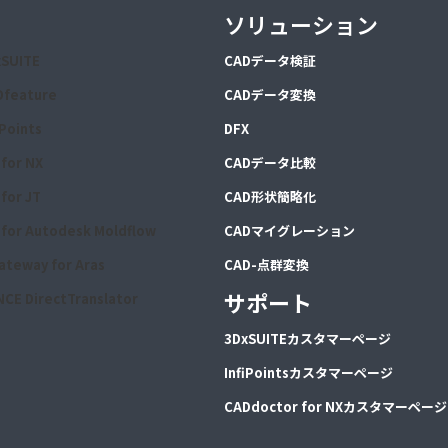
ソリューション
xSUITE
CA
Dデータ検証
Dfeature
CA
Dデータ変換
iPoints
DFX
for NX
CADデータ比較
for JT
CAD形状簡略化
for Autodesk Moldflow
CADマイグレーション
ateway for Aras
CAD-点群変換
サポート
CE DirectTranslator
3DxSUITEカスタマーページ
InfiPointsカスタマーページ
CADdoctor for NXカスタマーページ