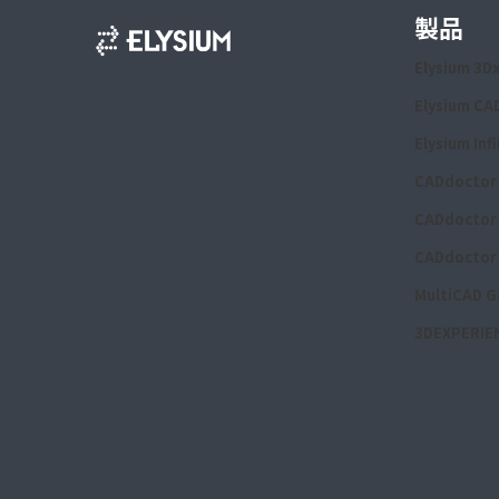
製品
Elysium 3D
Elysium CA
Elysium Inf
CADdoctor 
CADdoctor 
CADdoctor 
MultiCAD G
3DEXPERIEN