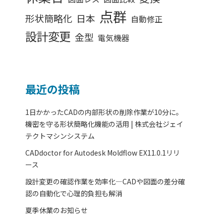
点群
形状簡略化
日本
自動修正
設計変更
金型
電気機器
ま
最近の投稿
1日かかったCADの内部形状の削除作業が10分に。
機密を守る形状簡略化機能の活用 | 株式会社ジェイ
テクトマシンシステム
CADdoctor for Autodesk Moldflow EX11.0.1リリ
ース
設計変更の確認作業を効率化―CADや図面の差分確
認の自動化で心理的負担も解消
夏季休業のお知らせ