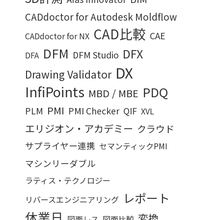
CADdoctor for Autodesk Moldflow
CAD比較
CAE
CADdoctor for NX
DFM
DFX
DFM Studio
DFA
DX
Drawing Validator
InfiPoints
PDQ
MBD / MBE
PMI
PLM
PMI Checker
QIF
XVL
エリジオン・アカデミー
クラウド
サプライヤー連携
セマンティックPMI
マシンリーダブル
ラティス・テクノロジー
レポート
リバースエンジニアリング
休業日
変換
図面レス
図面比較