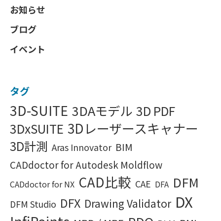
お知らせ
ブログ
イベント
タグ
3D-SUITE
3DAモデル
3D PDF
3Dレーザースキャナー
3DxSUITE
3D計測
BIM
Aras Innovator
CADdoctor for Autodesk Moldflow
CAD比較
DFM
CAE
CADdoctor for NX
DFA
DX
DFX
Drawing Validator
DFM Studio