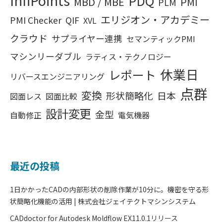
InfiPoints
PDQ
MBD / MBE
PMI
PLM
エリジオン・アカデミー
PMI Checker
QIF
XVL
クラウド
サプライヤー連携
セマンティックPMI
マシンリーダブル
ラティス・テクノロジー
休業日
レポート
リバースエンジニアリング
点群
変換
形状簡略化
日本
図面レス
図面比較
設計変更
金型
自動修正
電気機器
最近の投稿
1日かかったCADの内部形状の削除作業が10分に。機密を守る形
状簡略化機能の活用 | 株式会社ジェイテクトマシンシステム
CADdoctor for Autodesk Moldflow EX11.0.1リリース