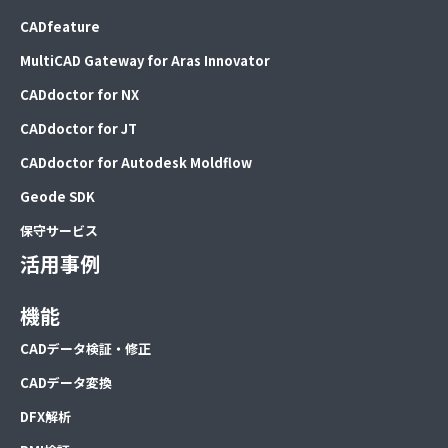
CADfeature
MultiCAD Gateway for Aras Innovator
CADdoctor for NX
CADdoctor for JT
CADdoctor for Autodesk Moldflow
Geode SDK
保守サービス
活用事例
機能
CADデータ検証・修正
CADデータ変換
DFX解析