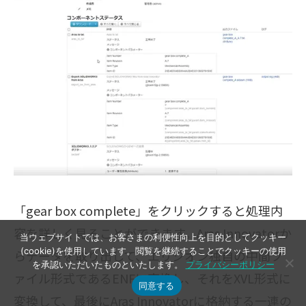
「gear box complete」をクリックすると処理内
容を詳しく見ることができます。Aras Innovatorか
当ウェブサイトでは、お客さまの利便性向上を目的としてクッキー
(cookie)を使用しています。閲覧を継続することでクッキーの使用
らデータを取り出して、エリジオン独自の中間フ
を承認いただいたものといたします。
プライバシーポリシー
ァイル形式であるENFに変換し、それをXVL形式に
同意する
変換して、最後にAras Innovatorに格納する一連の