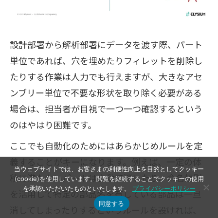
設計部署から解析部署にデータを渡す際、パート
単位であれば、穴を埋めたりフィレットを削除し
たりする作業は人力でも行えますが、大きなアセ
ンブリー単位で不要な形状を取り除く必要がある
場合は、担当者が目視で一つ一つ確認するという
のはやはり困難です。
ここでも自動化のためにはあらかじめルールを定
義することがキーになります。例えば、一定の体
当ウェブサイトでは、お客さまの利便性向上を目的としてクッキー
積に満たないパートは自動で消したり、命名規則
(cookie)を使用しています。閲覧を継続することでクッキーの使用
を承認いただいたものといたします。
プライバシーポリシー
を活用して特定の部品名を有している部品は一旦
同意する
消してしまったりするというルールを設ければ、