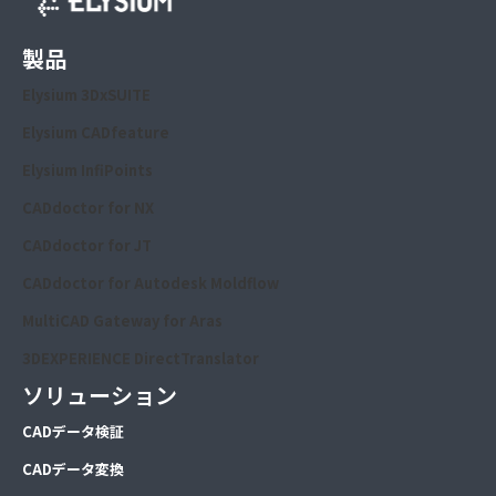
製品
Elysium 3DxSUITE
Elysium CADfeature
Elysium InfiPoints
CADdoctor for NX
CADdoctor for JT
CADdoctor for Autodesk Moldflow
MultiCAD Gateway for Aras
3DEXPERIENCE DirectTranslator
ソリューション
CA
Dデータ検証
CA
Dデータ変換