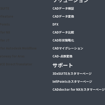
xSUITE
CA
Dデータ検証
Dfeature
CA
Dデータ変換
iPoints
DFX
for NX
CADデータ比較
for JT
CAD形状簡略化
for Autodesk Moldflow
CADマイグレーション
ateway for Aras
CAD-点群変換
サポート
CE DirectTranslator
3DxSUITEカスタマーページ
InfiPointsカスタマーページ
CADdoctor for NXカスタマーページ