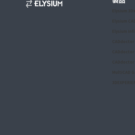
Elysium 3D
Elysium CA
Elysium Inf
CADdoctor 
CADdoctor 
CADdoctor 
MultiCAD G
3DEXPERIEN