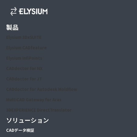
製品
Elysium 3DxSUITE
Elysium CADfeature
Elysium InfiPoints
CADdoctor for NX
CADdoctor for JT
CADdoctor for Autodesk Moldflow
MultiCAD Gateway for Aras
3DEXPERIENCE DirectTranslator
ソリューション
CA
Dデータ検証