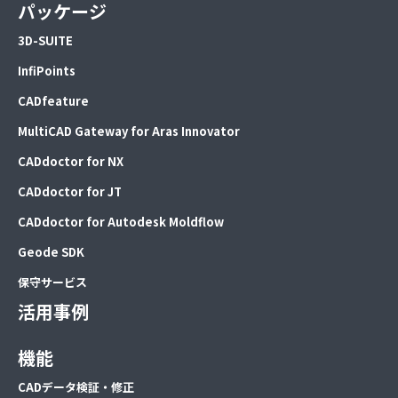
パッケージ
3D-SUITE
InfiPoints
CADfeature
MultiCAD Gateway for Aras Innovator
CADdoctor for NX
CADdoctor for JT
CADdoctor for Autodesk Moldflow
Geode SDK
保守サービス
活用事例
機能
CADデータ検証・修正