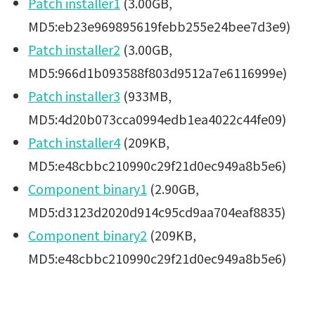
Patch installer1
(3.00GB,
MD5:eb23e969895619febb255e24bee7d3e9)
Patch installer2
(3.00GB,
MD5:966d1b093588f803d9512a7e6116999e)
Patch installer3
(933MB,
MD5:4d20b073cca0994edb1ea4022c44fe09)
Patch installer4
(209KB,
MD5:e48cbbc210990c29f21d0ec949a8b5e6)
Component binary1
(2.90GB,
MD5:d3123d2020d914c95cd9aa704eaf8835)
Component binary2
(209KB,
MD5:e48cbbc210990c29f21d0ec949a8b5e6)