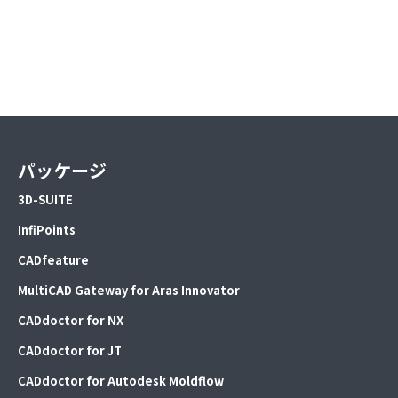
パッケージ
3D-SUITE
InfiPoints
CADfeature
MultiCAD Gateway for Aras Innovator
CADdoctor for NX
CADdoctor for JT
CADdoctor for Autodesk Moldflow